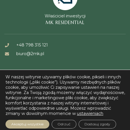
Właściciel inwestycji
MK RESIDENTIAL
+48 798 315 121
biuro@2mk.pl
W naszej witrynie używamy plików cookie, pikseli i innych
technologii („pliki cookie”). Używamy niezbędnych plików
cookie, aby umożliwić Ci zapisywanie ustawień na naszej
witrynie. Za Twoją zgodą możemy włączyć wydajnościowe,
© FORT KAZUŃ 2023
funkcjonalne i marketingowe pliki cookie, aby zwiększyć
komfort korzystania z naszej witryny internetowej i
wyświetlać odpowiednie usługi. Możesz wprowadzić
zmiany w dowolnym momencie w
ustawieniach
Akceptuj wszystkie
Odrzuć
Dostosuj zgody